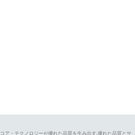
コア・テクノロジーが優れた品質を生み出す,優れた品質とサ