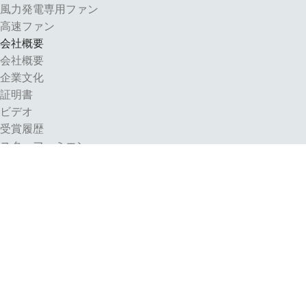
風力発電専用ファン
高速ファン
会社概要
会社概要
企業文化
証明書
ビデオ
受賞履歴
スタッフ・ミエン
組織構造
広報
会社ニュース
業界ニュース
お問い合わせ:
当社の取り組みについて
フォローする: